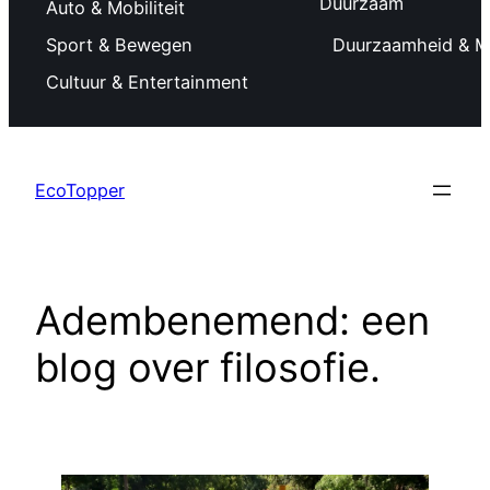
Duurzaam
Auto & Mobiliteit
Sport & Bewegen
Duurzaamheid & Mi
Cultuur & Entertainment
Ga
naar
EcoTopper
de
inhoud
Adembenemend: een
blog over filosofie.