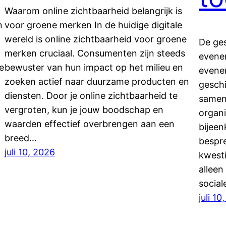
Waarom online zichtbaarheid belangrijk is
n
voor groene merken In de huidige digitale
wereld is online zichtbaarheid voor groene
De ge
merken cruciaal. Consumenten zijn steeds
evene
e
bewuster van hun impact op het milieu en
evene
zoeken actief naar duurzame producten en
geschi
diensten. Door je online zichtbaarheid te
samenl
vergroten, kun je jouw boodschap en
organ
waarden effectief overbrengen aan een
bijeen
breed…
bespre
juli 10, 2026
kwest
alleen
social
juli 10