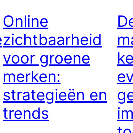
Online
De
e
zichtbaarheid
ma
voor groene
k
merken:
e
strategieën en
ge
trends
im
t