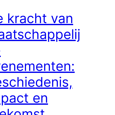
 kracht van
atschappelij
e
venementen:
schiedenis,
pact en
oekomst