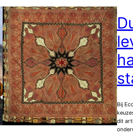
D
le
ha
s
Bij E
keuzes
dit ar
onderw