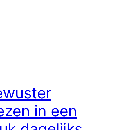
ewuster
ezen in een
uk dagelijks